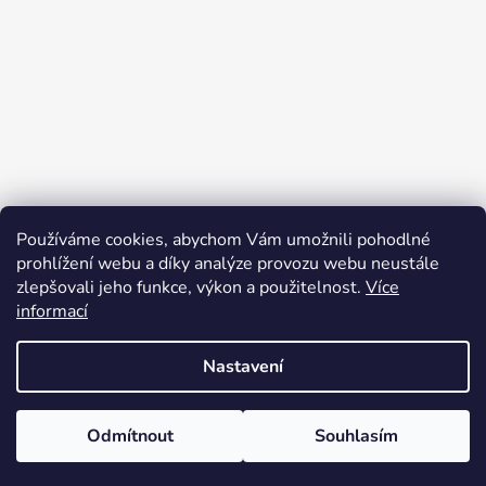
r
a
v
t
k
í
y
v
ý
p
i
s
u
Používáme cookies, abychom Vám umožnili pohodlné
prohlížení webu a díky analýze provozu webu neustále
zlepšovali jeho funkce, výkon a použitelnost.
Více
informací
Léto s domorodci Kogi a Wiwa |
Nadační fond Mosty a prameny
Nastavení
Odmítnout
Souhlasím
Vytvořil Shoptet
Copyright 2026
Dobrošop
. Všechna práva vyhrazena.