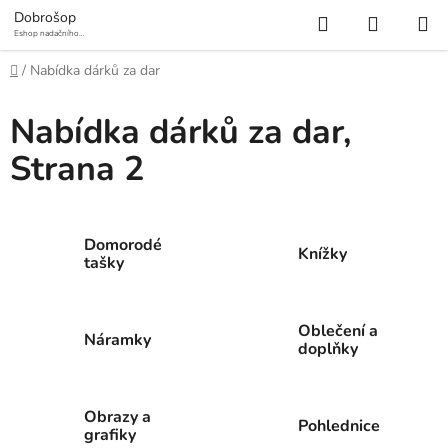
Přejít
Hledat
NÁKUP
Dobrošop
na
Eshop nadačního
fondu Mosty a
KOŠÍK
obsah
prameny
Domů
/
Nabídka dárků za dar
Nabídka dárků za dar
,
Strana 2
Domorodé
Knížky
tašky
Oblečení a
Náramky
doplňky
Obrazy a
Pohlednice
grafiky