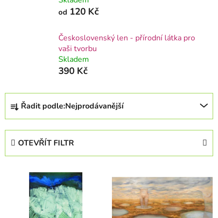
120 Kč
od
Československý len - přírodní látka pro
vaši tvorbu
Skladem
390 Kč
Ř
Řadit podle:
Nejprodávanější
a
z
e
OTEVŘÍT FILTR
n
í
V
p
ý
r
p
o
i
d