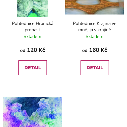
s
u
p
k
r
t
Pohlednice Hranická
Pohlednice Krajina ve
o
ů
propast
mně, já v krajině
d
Skladem
Skladem
u
k
120 Kč
160 Kč
od
od
t
ů
DETAIL
DETAIL