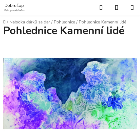
Přejít
Hledat
NÁKUP
Dobrošop
na
Eshop nadačního
fondu Mosty a
KOŠÍK
obsah
prameny
Domů
/
Nabídka dárků za dar
/
Pohlednice
/
Pohlednice Kamenní lidé
Pohlednice Kamenní lidé