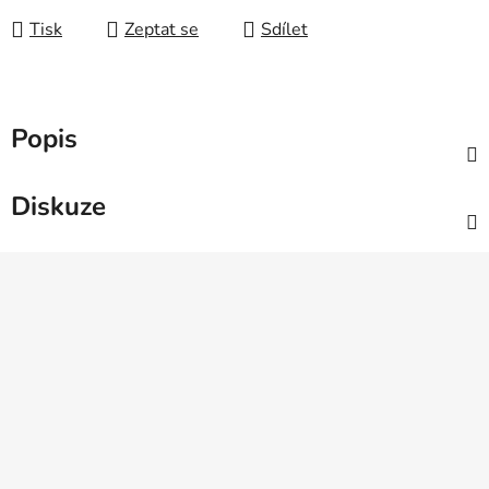
Tisk
Zeptat se
Sdílet
Popis
Diskuze
Z
á
p
a
t
í