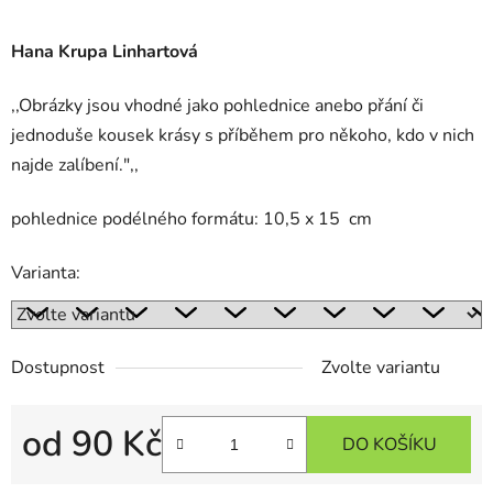
Hana Krupa Linhartová
,,Obrázky jsou vhodné jako pohlednice anebo přání či
jednoduše kousek krásy s příběhem pro někoho, kdo v nich
najde zalíbení.",,
pohlednice podélného formátu:
10,5 x 15 cm
Varianta:
Dostupnost
Zvolte variantu
od
90 Kč
DO KOŠÍKU
Měrná cena: