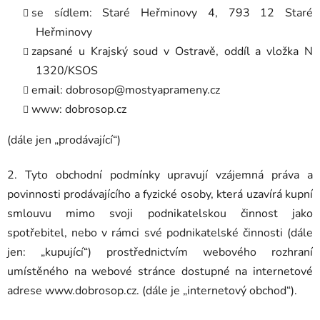
se sídlem: Staré Heřminovy 4, 793 12 Staré
Heřminovy
zapsané u
Krajský soud v Ostravě
, oddíl a vložka
N
1320/KSOS
email: dobrosop@mostyaprameny.cz
www: dobrosop.cz
(dále jen „prodávající“)
2. Tyto obchodní podmínky upravují vzájemná práva a
povinnosti prodávajícího a fyzické osoby, která uzavírá kupní
smlouvu mimo svoji podnikatelskou činnost jako
spotřebitel, nebo v rámci své podnikatelské činnosti (dále
jen: „kupující“) prostřednictvím webového rozhraní
umístěného na webové stránce dostupné na internetové
adrese www.dobrosop.cz. (dále je „internetový obchod“).