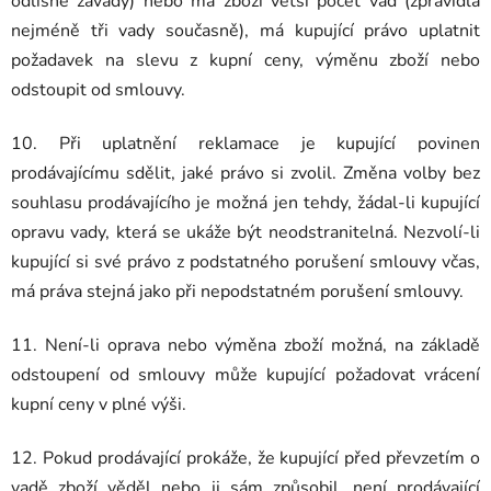
odlišné závady) nebo má zboží větší počet vad (zpravidla
nejméně tři vady současně), má kupující právo uplatnit
požadavek na slevu z kupní ceny, výměnu zboží nebo
odstoupit od smlouvy.
10. Při uplatnění reklamace je kupující povinen
prodávajícímu sdělit, jaké právo si zvolil. Změna volby bez
souhlasu prodávajícího je možná jen tehdy, žádal-li kupující
opravu vady, která se ukáže být neodstranitelná. Nezvolí-li
kupující si své právo z podstatného porušení smlouvy včas,
má práva stejná jako při nepodstatném porušení smlouvy.
11. Není-li oprava nebo výměna zboží možná, na základě
odstoupení od smlouvy může kupující požadovat vrácení
kupní ceny v plné výši.
12. Pokud prodávající prokáže, že kupující před převzetím o
vadě zboží věděl nebo ji sám způsobil, není prodávající