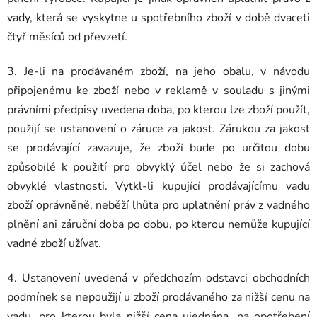
vady, která se vyskytne u spotřebního zboží v době dvaceti
čtyř měsíců od převzetí.
3. Je-li na prodávaném zboží, na jeho obalu, v návodu
připojenému ke zboží nebo v reklamě v souladu s jinými
právními předpisy uvedena doba, po kterou lze zboží použít,
použijí se ustanovení o záruce za jakost. Zárukou za jakost
se prodávající zavazuje, že zboží bude po určitou dobu
způsobilé k použití pro obvyklý účel nebo že si zachová
obvyklé vlastnosti. Vytkl-li kupující prodávajícímu vadu
zboží oprávněně, neběží lhůta pro uplatnění práv z vadného
plnění ani záruční doba po dobu, po kterou nemůže kupující
vadné zboží užívat.
4. Ustanovení uvedená v předchozím odstavci obchodních
podmínek se nepoužijí u zboží prodávaného za nižší cenu na
vadu, pro kterou byla nižší cena ujednána, na opotřebení