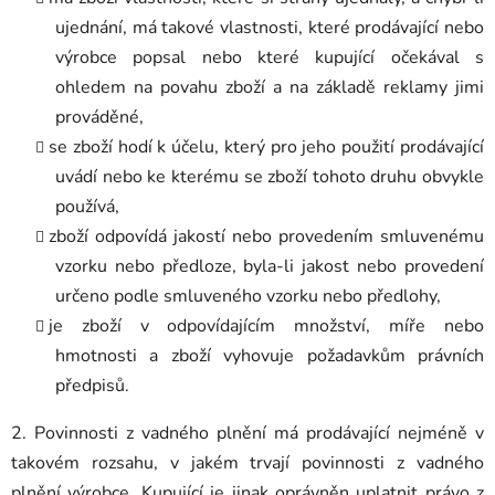
ujednání, má takové vlastnosti, které prodávající nebo
výrobce popsal nebo které kupující očekával s
ohledem na povahu zboží a na základě reklamy jimi
prováděné,
se zboží hodí k účelu, který pro jeho použití prodávající
uvádí nebo ke kterému se zboží tohoto druhu obvykle
používá,
zboží odpovídá jakostí nebo provedením smluvenému
vzorku nebo předloze, byla-li jakost nebo provedení
určeno podle smluveného vzorku nebo předlohy,
je zboží v odpovídajícím množství, míře nebo
hmotnosti a
zboží vyhovuje požadavkům právních
předpisů.
2. Povinnosti z vadného plnění má prodávající nejméně v
takovém rozsahu, v jakém trvají povinnosti z vadného
plnění výrobce. Kupující je jinak oprávněn uplatnit právo z