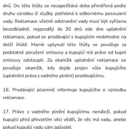
dnů. Do této lhůty se nezapočítává doba přiměřená podle
druhu výrobku či služby potřebná k odbornému posouzení
vady. Reklamace včetně odstranění vady musí být vyřízena
bezodkladně, nejpozději do 30 dnů ode dne uplatnění
reklamace, pokud se prodávající s kupujícím nedohodne na
delší lhůtě. Marné uplynutí této lhůty se považuje za
podstatné porušení smlouvy a kupující má právo od kupní
smlouvy odstoupit. Za okamžik uplatnění reklamace se
považuje okamžik, kdy dojde projev vůle kupujícího
(uplatnění práva z vadného plnění) prodávajícímu.
16. Prodávající písemně informuje kupujícího o výsledku
reklamace.
17. Právo z vadného plnění kupujícímu nenáleží, pokud
kupující před převzetím věci věděl, že věc má vadu, anebo
pokud kupující vadu sám způsobil.