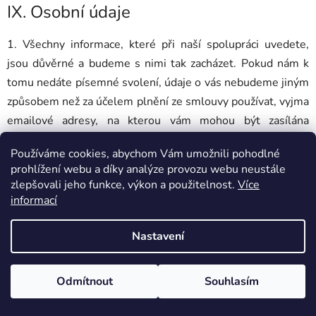
IX.
Osobní údaje
1. Všechny informace, které při naší spolupráci uvedete,
jsou důvěrné a budeme s nimi tak zacházet. Pokud nám k
tomu nedáte písemné svolení, údaje o vás nebudeme jiným
způsobem než za účelem plnění ze smlouvy používat, vyjma
emailové adresy, na kterou vám mohou být zasílána
obchodní sdělení, neboť tento postup umožňuje zákon,
Používáme cookies, abychom Vám umožnili pohodlné
pokud jej neodmítnete. Tato sdělení se mohou týkat pouze
prohlížení webu a díky analýze provozu webu neustále
obdobného nebo souvisejícího zboží a lze je kdykoliv
zlepšovali jeho funkce, výkon a použitelnost.
Více
jednoduchým způsobem (zasláním dopisu, emailu nebo
informací
proklikem na odkaz v obchodním sdělení) odhlásit.
Emailová adresa bude za tímto účelem uchovávána po dobu
Nastavení
3 let od uzavření poslední smlouvy mezi smluvními
stranami.
Odmítnout
Souhlasím
2. Podrobnější informace o ochraně osobních údajů