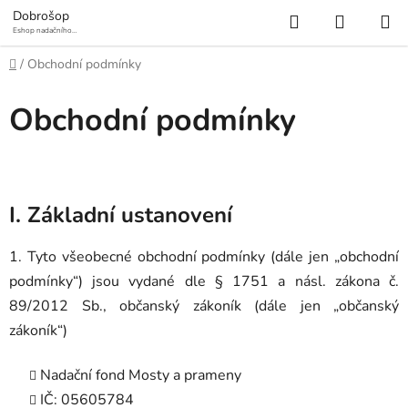
Přejít
Hledat
NÁKUP
Dobrošop
na
Eshop nadačního
fondu Mosty a
KOŠÍK
obsah
prameny
Domů
/
Obchodní podmínky
Obchodní podmínky
I. Základní ustanovení
1. Tyto všeobecné obchodní podmínky (dále jen „obchodní
podmínky“) jsou vydané dle § 1751 a násl. zákona č.
89/2012 Sb., občanský zákoník (dále jen „občanský
zákoník“)
Nadační fond Mosty a prameny
IČ:
05605784