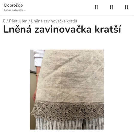
Přejít
Hledat
NÁKUP
Dobrošop
na
Eshop nadačního
fondu Mosty a
KOŠÍK
obsah
prameny
Domů
/
Pěstuj len
/
Lněná zavinovačka kratší
Lněná zavinovačka kratší