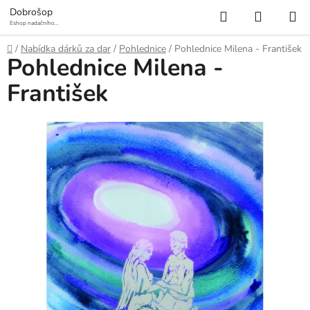
Přejít
Hledat
NÁKUP
Dobrošop
na
Eshop nadačního
fondu Mosty a
KOŠÍK
obsah
prameny
Domů
/
Nabídka dárků za dar
/
Pohlednice
/
Pohlednice Milena - František
Pohlednice Milena -
František