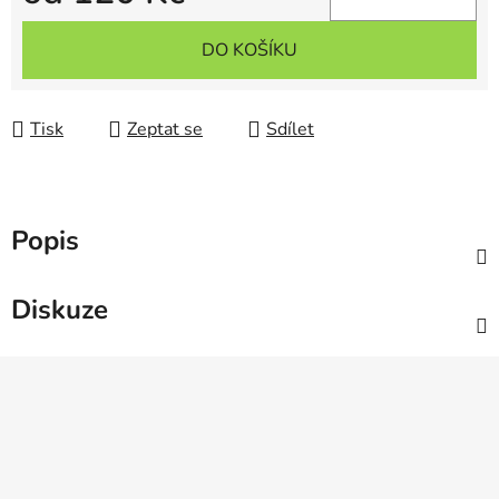
Měrná cena:
DO KOŠÍKU
Tisk
Zeptat se
Sdílet
Popis
Diskuze
Z
á
p
a
t