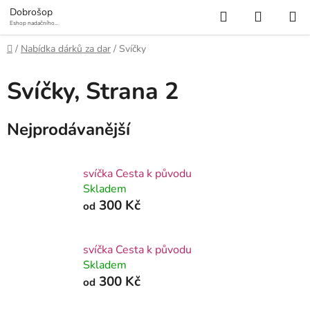
Přejít
Hledat
NÁKUP
Dobrošop
na
Eshop nadačního
fondu Mosty a
KOŠÍK
obsah
prameny
Domů
/
Nabídka dárků za dar
/
Svíčky
Svíčky
, Strana 2
Nejprodávanější
svíčka Cesta k původu
Skladem
300 Kč
od
svíčka Cesta k původu
Skladem
300 Kč
od